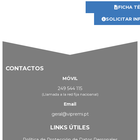
FICHA T
SOLICITAR I
CONTACTOS
MÓVIL
249 544 115
(Llamada a la red fija nacioanal)
Email
geral@vipremi.pt
LINKS ÚTILES
Política de Protección de Datos Personales