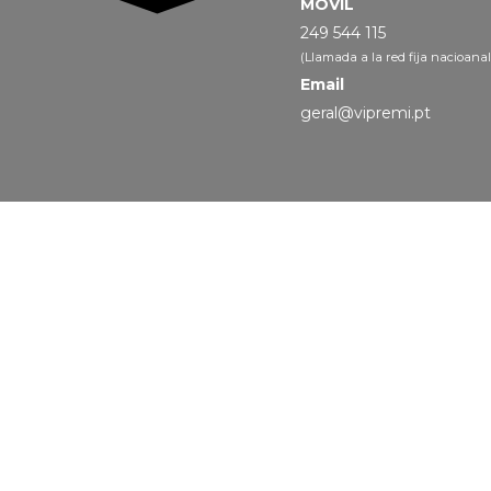
MÓVIL
249 544 115
(Llamada a la red fija nacioanal
Email
geral@vipremi.pt